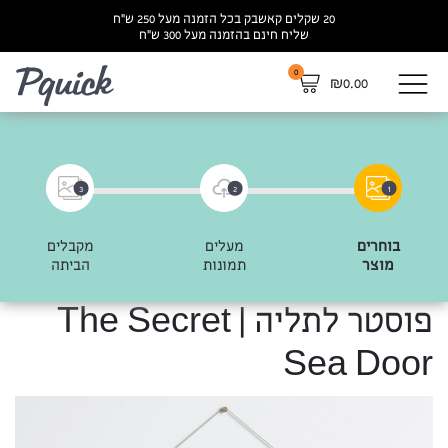
20 שקלים קאשבק בכל הזמנה מעל 250 ש”ח
שליח חינם בהזמנה מעל 300 ש”ח
0
לא
₪
0.00
3
2
1
בוחרים
מעלים
מקבלים
מוצר
תמונות
הביתה
פוסטר לתליה | The Secret
Sea Door