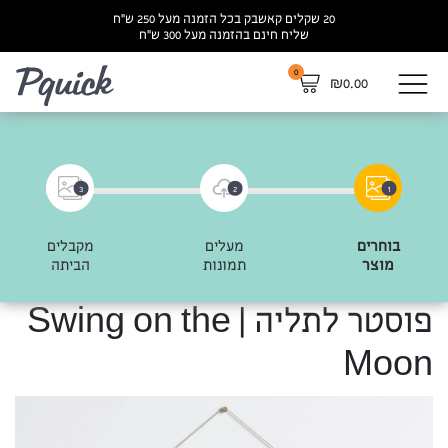
20 שקלים קאשבק בכל הזמנה מעל 250 ש”ח
שליח חינם בהזמנה מעל 300 ש”ח
0
לא
₪
0.00
3
2
1
בוחרים
מעלים
מקבלים
מוצר
תמונות
הביתה
פוסטר לתליה | Swing on the
Moon