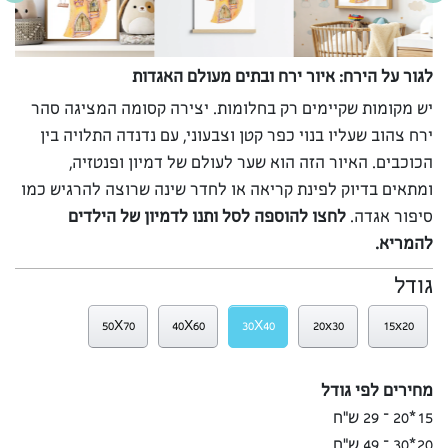
לגור על הירח: איור ירח ובתים מעולם האגדות
יש מקומות שקיימים רק בחלומות. יצירה קסומה המציגה סהר
ירח צהוב שעליו בנוי כפר קטן וצבעוני, עם נדנדה התלויה בין
הכוכבים. האיור הזה הוא שער לעולם של דמיון ופנטזיה,
ומתאים בדיוק לפינת קריאה או לחדר שינה שרוצה להרגיש כמו
סיפור אגדה.
לחצו להוספה לסל ותנו לדמיון של הילדים
להמריא.
גודל
50X70
40X60
30X40
20x30
15x20
מחירים לפי גודל
15*20 – 29 ש”ח
20*30 – 49 ש”ח