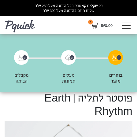
20 שקלים קאשבק בכל הזמנה מעל 250 ש”ח
שליח חינם בהזמנה מעל 300 ש”ח
0
לא
₪
0.00
3
2
1
בוחרים
מעלים
מקבלים
מוצר
תמונות
הביתה
פוסטר לתליה | Earth
Rhythm