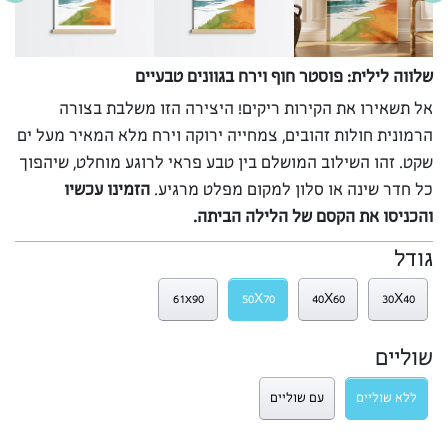
שלווה לילית: פוסטר חוף וירח בגוונים טבעיים
אל תשאירו את הקירות ריקים! היצירה הזו משלבת בצורה
הרמונית חולות זהובים, צמחייה ירוקה וירח מלא המאיר מעל ים
שקט. זהו השילוב המושלם בין טבע פראי לרוגע מוחלט, שיהפוך
כל חדר שינה או סלון למקום מפלט מרגיע.
הזמינו עכשיו
והכניסו את הקסם של הלילה הביתה.
גודל
61x90
50X70
40X60
30X40
שוליים
ללא שוליים
עם שוליים