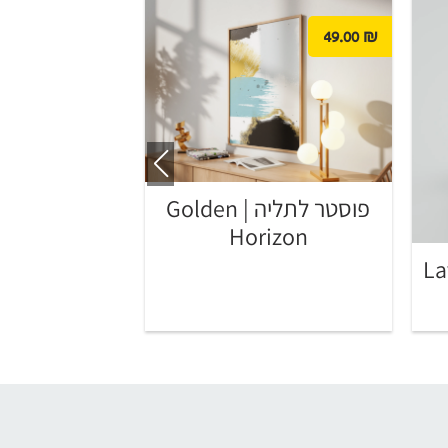
49.00
₪
49.00
₪
פוסטר לתליה | Golden
stard
Horizon
Laven