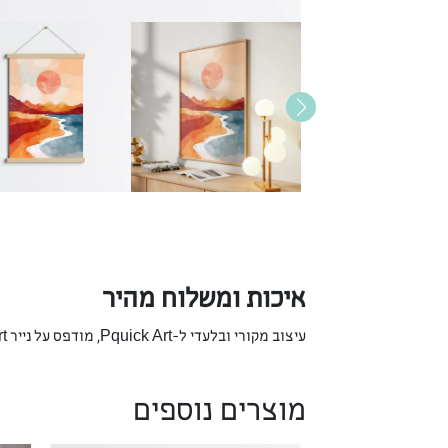
איכות ומשלוח מהיר
עיצוב מקורי ובלעדי ל-Pquick Art, מודפס על נייר Fine Art יוקרתי המבטיח צבעים חיים ועמידות לאורך שנים. אנו מתחייבים למשלוח מהיר כדי שהאומנות תגיע אליכם בהקדם.
מוצרים נוספים