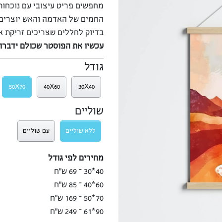
מחפשים פריט עיצובי עם נוכחות
החמים של האדמה והאש יוצרים 
בדיוק לחללים שצריכים זריקת א
עכשיו את הפוסטר שכולם ידברו ע
גודל
50X70
40X60
30X40
שוליים
ללא שוליים
עם שוליים
מחירים לפי גודל
40*30 – 69 ש”ח
60*40 – 85 ש”ח
70*50 – 169 ש”ח
90*61 – 249 ש”ח