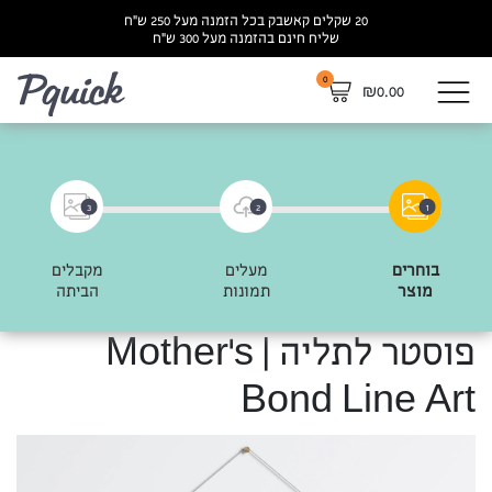
20 שקלים קאשבק בכל הזמנה מעל 250 ש”ח
שליח חינם בהזמנה מעל 300 ש”ח
0
לא
₪
0.00
3
2
1
בוחרים
מעלים
מקבלים
מוצר
תמונות
הביתה
פוסטר לתליה | Mother’s
Bond Line Art