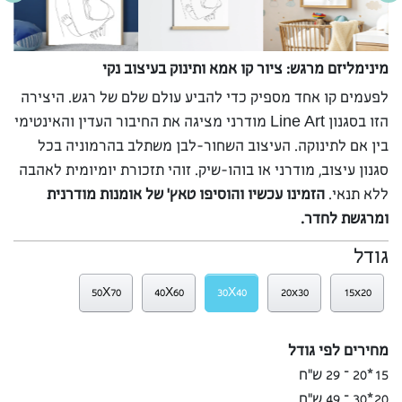
מינימליזם מרגש: ציור קו אמא ותינוק בעיצוב נקי
לפעמים קו אחד מספיק כדי להביע עולם שלם של רגש. היצירה
הזו בסגנון Line Art מודרני מציגה את החיבור העדין והאינטימי
בין אם לתינוקה. העיצוב השחור-לבן משתלב בהרמוניה בכל
סגנון עיצוב, מודרני או בוהו-שיק. זוהי תזכורת יומיומית לאהבה
ללא תנאי.
הזמינו עכשיו והוסיפו טאץ’ של אומנות מודרנית
ומרגשת לחדר.
גודל
50X70
40X60
30X40
20x30
15x20
מחירים לפי גודל
15*20 – 29 ש”ח
20*30 – 49 ש”ח