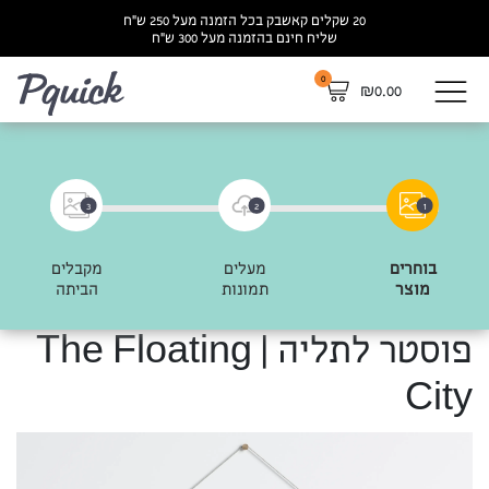
20 שקלים קאשבק בכל הזמנה מעל 250 ש”ח
שליח חינם בהזמנה מעל 300 ש”ח
0
לא
₪
0.00
3
2
1
בוחרים
מעלים
מקבלים
מוצר
תמונות
הביתה
פוסטר לתליה | The Floating
City