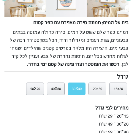
בית על המים: תמונת סירה מאוירת עם כפר קסום
דמיינו כפר שלם ששט על המים. סירה כחולה עמוסה בבתים
צבעוניים, גגות רעפים ומגדלור ורוד, הכל בטקסטורה רכה של
צבעי מים. היצירה הזו מלאה בפרטים קטנים שהילדים ישמחו
לגלות מחדש בכל יום. תוספת נהדרת של צבע ועניין לכל קיר
לבן.
רכשו את הפוסטר וצרו פינה של קסם ימי בחדר.
גודל
50X70
40X60
30X40
20x30
15x20
מחירים לפי גודל
15*20 – 29 ש”ח
20*30 – 49 ש”ח
40*30 – 69 ש”ח