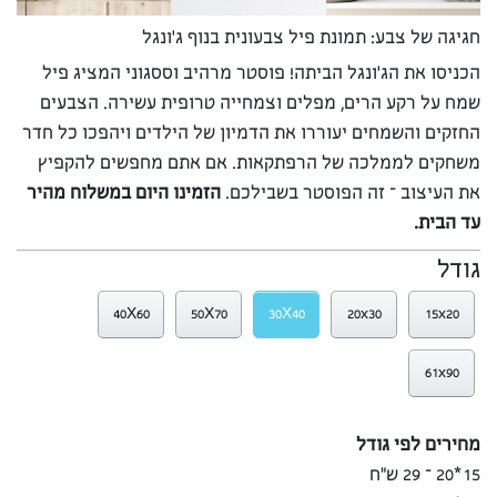
חגיגה של צבע: תמונת פיל צבעונית בנוף ג’ונגל
הכניסו את הג’ונגל הביתה! פוסטר מרהיב וססגוני המציג פיל
שמח על רקע הרים, מפלים וצמחייה טרופית עשירה. הצבעים
החזקים והשמחים יעוררו את הדמיון של הילדים ויהפכו כל חדר
משחקים לממלכה של הרפתקאות. אם אתם מחפשים להקפיץ
את העיצוב – זה הפוסטר בשבילכם.
הזמינו היום במשלוח מהיר
עד הבית.
גודל
40X60
50X70
30X40
20x30
15x20
61x90
מחירים לפי גודל
15*20 – 29 ש”ח