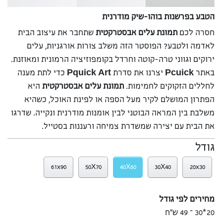
הטבע בפרשנות בוהו-שיק מודרנית
חסרה לכם
תמונת עלים אבסטרקטית
שתחבר את עיצוב הבית
לאדמה ולטבע? הפוסטר הזה משלב צורות אורגניות, עלים
ירוקים וגווני טרה-קוטה וחרדל בקומפוזיציה הרמונית ומאוזנת.
באתר
Pcuick
יצרנו את סדרת
Pquick Art
כדי לתת מענה
לחללים הזקוקים לחמימות.
תמונת עלים אבסטרקטית
היא
הפתרון המושלם לקיר מעל הספה או לפינת האוכל, כשהיא
משלבת בין המראה הבוטני לבין אומנות מודרנית ונקייה. שדרגו
את הבית עם יצירה שמשדרת צמיחה ורעננות בסטייל.
גודל
61x90
50X70
40X60
30X40
20x30
מחירים לפי גודל
20*30 – 49 ש”ח