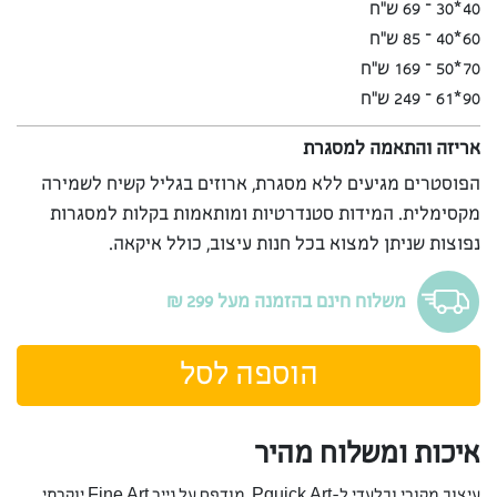
40*30 – 69 ש”ח
60*40 – 85 ש”ח
70*50 – 169 ש”ח
90*61 – 249 ש”ח
אריזה והתאמה למסגרת
הפוסטרים מגיעים ללא מסגרת, ארוזים בגליל קשיח לשמירה
מקסימלית. המידות סטנדרטיות ומותאמות בקלות למסגרות
נפוצות שניתן למצוא בכל חנות עיצוב, כולל איקאה.
משלוח חינם בהזמנה מעל 299 ₪
הוספה לסל
איכות ומשלוח מהיר
עיצוב מקורי ובלעדי ל-Pquick Art, מודפס על נייר Fine Art יוקרתי