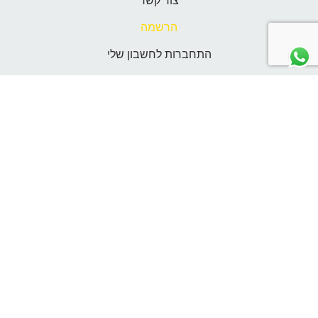
צור קשר
הרשמה
התחברות לחשבון שלי
תנאי שימוש
אנחנו כאן לשירותכם
נשמח לעזור ולענות על כל שאלה
מוזמנים לפנות אלינו באמצעות המייל
hello@pquick.co.il