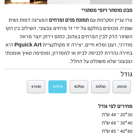
מבט מוסתר ויופי מסתורי
צרו עניין וסקרנות עם
תמונת פנים ופרחים
המציגה דמות נשית
שפניה מכוסים בחלקם על ידי זר פרחים צבעוני. השילוב בין הקו
השחור הדק לבין הפרחים בצהוב, כתום וירוק יוצר מראה
מודרני, רענן ומלא חיים. יצירה זו מקולקציית
Pquick Art
היא
בחירה נהדרת לכניסה לבית או למסדרון, ומוסיפה טאץ’ אומנותי
וצבעוני שלא משתלט על החלל.
גודל
61x90
50X70
40X60
30X40
20x30
מחירים לפי גודל
30*20 – 49 ש”ח
40*30 – 69 ש”ח
60*40 – 85 ש”ח