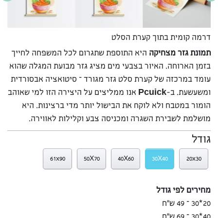
דרמה קומית בתוך קערת הסלט
תמונת גזר מצחיקה
היא התוספת שתגרום לכל המשפחה לחייך
בזמן הארוחה. האיור בצבעי מים מציג גזר מבועת המגלה שהוא
עומד במרכזה של קערת סלט גזר מגורד – סיטואציה אבסורדית
ומשעשעת. ב-
Pcuick
אנו ממליצים על היצירה הזו למי שאוהב
הומור במטבח ולא לוקח את הבישול יותר מדי ברצינות. היא
מושלמת לשבירת השגרה ומכניסה צבע וקלילות לאווירה.
גודל
61x90
50X70
40X60
30X40
20x30
מחירים לפי גודל
20*30 – 49 ש”ח
40*30 – 69 ש”ח