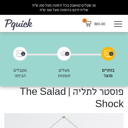
20 שקלים קאשבק בכל הזמנה מעל 250 ש”ח
שליח חינם בהזמנה מעל 300 ש”ח
0
לא
₪
0.00
3
2
1
בוחרים
מעלים
מקבלים
מוצר
תמונות
הביתה
פוסטר לתליה | The Salad
Shock