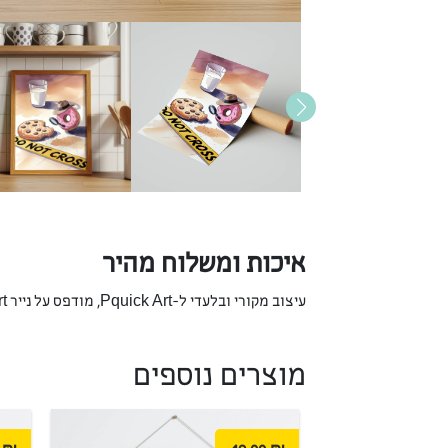
איכות ומשלוח מהיר
עיצוב מקורי ובלעדי ל-Pquick Art, מודפס על נייר Fine Art יוקרתי המבטיח צבעים חיים ועמידות לאורך שנים. אנו מתחייבים למשלוח מהיר כדי שהאומנות תגיע אליכם בהקדם.
מוצרים נוספים