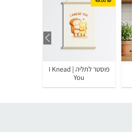
49.00
₪
49.00
₪
פוסטר לתליה | I Knead
 Art
You