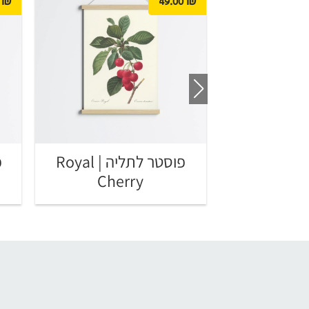
₪
49.00
₪
פוסטר לתליה | The Salad
פוסטר לתליה | Royal
Cherry
Sh