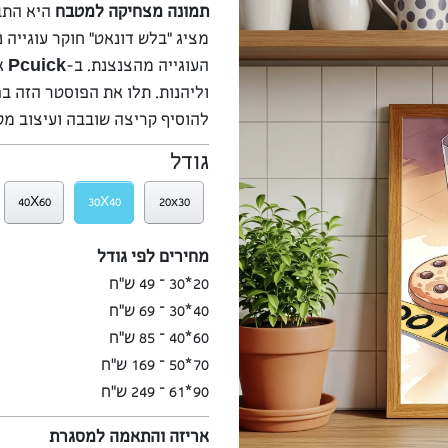
תמונה מצחיקה למטבח
היא התבל
מציג “בלש דונאט” חוקר עוגייה 
העוגייה מהצנצנת. ב-
Pcuick
א
וליהנות. תלו את הפוסטר הזה ב
להוסיף קריצה שובבה ועיצוב מק
גודל
40X60
30X40
20x30
מחירים לפי גודל
20*30 – 49 ש”ח
40*30 – 69 ש”ח
60*40 – 85 ש”ח
70*50 – 169 ש”ח
90*61 – 249 ש”ח
אריזה והתאמה למסגרת