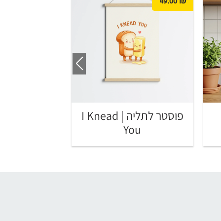
49.00
₪
49.00
₪
פוסטר לתליה | I Knead
 Art
You