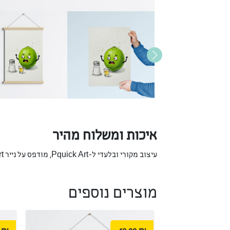
איכות ומשלוח מהיר
עיצוב מקורי ובלעדי ל-Pquick Art, מודפס על נייר Fine Art יוקרתי המבטיח צבעים חיים ועמידות לאורך שנים. אנו מתחייבים למשלוח מהיר כדי שהאומנות תגיע אליכם בהקדם.
מוצרים נוספים