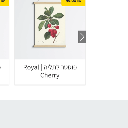
₪
49.00
₪
פוסטר לתליה | The Salad
פוסטר לתליה | Royal
Cherry
Sh