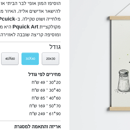
הוסיפו המון אופי לבר הביתי א
להישאר אדישים אליה. האיור מצ
מלחייה ושוט טקילה. ב-
Pcuick
מקולקציית
Pquick Art
היא מת
ומוסיפה קריצה שובבה לאווירה 
גודל
40X60
30X40
20x30
מחירים לפי גודל
20*30 – 49 ש”ח
40*30 – 69 ש”ח
60*40 – 85 ש”ח
70*50 – 169 ש”ח
90*61 – 249 ש”ח
אריזה והתאמה למסגרת