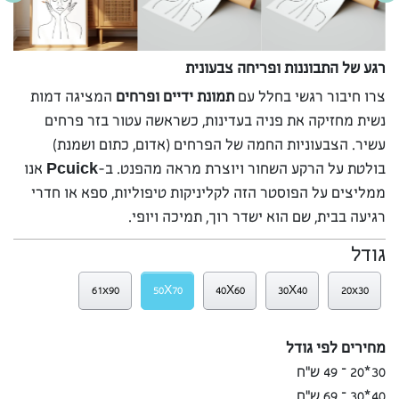
רגע של התבוננות ופריחה צבעונית
צרו חיבור רגשי בחלל עם
תמונת ידיים ופרחים
המציגה דמות
נשית מחזיקה את פניה בעדינות, כשראשה עטור בזר פרחים
עשיר. הצבעוניות החמה של הפרחים (אדום, כתום ושמנת)
בולטת על הרקע השחור ויוצרת מראה מהפנט. ב-
Pcuick
אנו
ממליצים על הפוסטר הזה לקליניקות טיפוליות, ספא או חדרי
רגיעה בבית, שם הוא ישדר רוך, תמיכה ויופי.
גודל
61x90
50X70
40X60
30X40
20x30
מחירים לפי גודל
30*20 – 49 ש”ח
40*30 – 69 ש”ח