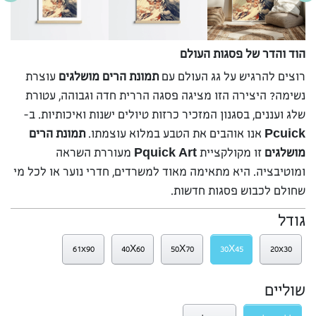
הוד והדר של פסגות העולם
רוצים להרגיש על גג העולם עם
תמונת הרים מושלגים
עוצרת
נשימה? היצירה הזו מציגה פסגה הררית חדה וגבוהה, עטורת
שלג ועננים, בסגנון המזכיר כרזות טיולים ישנות ואיכותיות. ב-
Pcuick
אנו אוהבים את הטבע במלוא עוצמתו.
תמונת הרים
מושלגים
זו מקולקציית
Pquick Art
מעוררת השראה
ומוטיבציה. היא מתאימה מאוד למשרדים, חדרי נוער או לכל מי
שחולם לכבוש פסגות חדשות.
גודל
61x90
40X60
50X70
30X45
20x30
שוליים