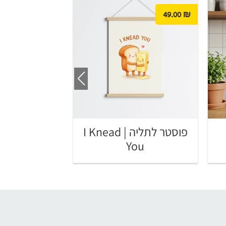
49.00
₪
49.00
₪
פוסטר לתליה | I Knead
till Life
You