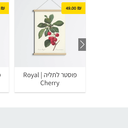
₪
49.00
₪
פוסטר לתליה | The Salad
פוסטר לתליה | Royal
Cherry
Sh