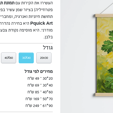
העשירו את הקירות עם
תמונת תב
פטרוזיליה) בציור שמן עשיר בפר
תחושת חיוניות ואנרגיה, ומחברי
Pquick Art
היא בחירה נהדרת 
מודרני. היא מוסיפה נקודת צבע
בלבן.
גודל
40X60
30X40
20x30
מחירים לפי גודל
20*30 – 49 ש”ח
40*30 – 69 ש”ח
60*40 – 85 ש”ח
70*50 – 169 ש”ח
90*61 – 249 ש”ח