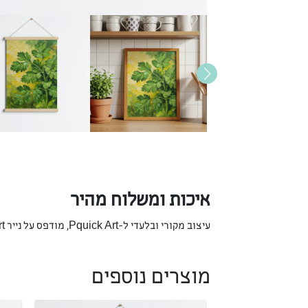
איכות ומשלוח מהיר
עיצוב מקורי ובלעדי ל-Pquick Art, מודפס על נייר Fine Art יוקרתי המבטיח צבעים חיים ועמידות לאורך שנים. אנו מתחייבים למשלוח מהיר כדי שהאומנות תגיע אליכם בהקדם.
מוצרים נוספים