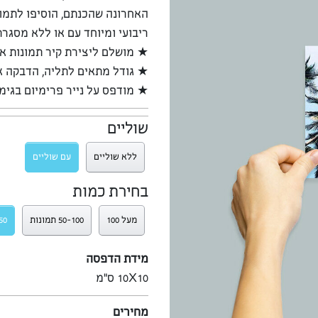
האחרונה שהכנתם, הוסיפו לתמונ
ריבועי ומיוחד עם או ללא מסגרת
★ מושלם ליצירת קיר תמונות א
★ גודל מתאים לתליה, הדבקה א
★ מודפס על נייר פרימיום בגימ
שוליים
ללא שוליים
עם שוליים
בחירת כמות
מעל 100
50-100 תמונות
1-50 
מידת הדפסה
10X10 ס”מ
מחירים