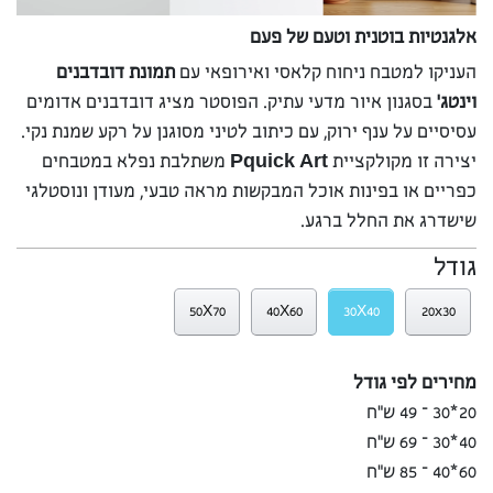
אלגנטיות בוטנית וטעם של פעם
העניקו למטבח ניחוח קלאסי ואירופאי עם
תמונת דובדבנים
וינטג’
בסגנון איור מדעי עתיק. הפוסטר מציג דובדבנים אדומים
עסיסיים על ענף ירוק, עם כיתוב לטיני מסוגנן על רקע שמנת נקי.
יצירה זו מקולקציית
Pquick Art
משתלבת נפלא במטבחים
כפריים או בפינות אוכל המבקשות מראה טבעי, מעודן ונוסטלגי
שישדרג את החלל ברגע.
גודל
50X70
40X60
30X40
20x30
מחירים לפי גודל
20*30 – 49 ש”ח
40*30 – 69 ש”ח
60*40 – 85 ש”ח