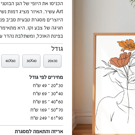
הכניסו את היופי של הגן הבוטני
Art עשיר. האיור מציג דמות נ
היוצרים מסגרת טבעית סביב פני
חגיגה של צבע וקו. היא מתאימה 
בפינת האוכל, ומשתלבת נהדר עם
גודל
40X60
30X40
20x30
מחירים לפי גודל
30*20 – 49 ש”ח
40*30 – 69 ש”ח
60*40 – 85 ש”ח
70*50 – 169 ש”ח
90*61 – 249 ש”ח
אריזה והתאמה למסגרת