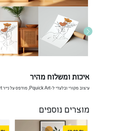
איכות ומשלוח מהיר
עיצוב מקורי ובלעדי ל-Pquick Art, מודפס על נייר Fine Art יוקרתי המבטיח צבעים חיים ועמידות לאורך שנים. אנו מתחייבים למשלוח מהיר כדי שהאומנות תגיע אליכם בהקדם.
מוצרים נוספים