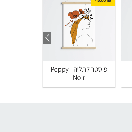
49.00
₪
49.00
₪
aves
פוסטר לתליה | Poppy
Noir