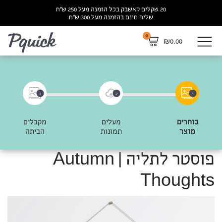
20 שקלים קאשבק בכל הזמנה מעל 250 ש”ח
שליח חינם בהזמנה מעל 300 ש”ח
0
לא
₪
0.00
3
2
1
בוחרים
מעלים
מקבלים
מוצר
תמונות
הביתה
פוסטר לתליה | Autumn
Thoughts