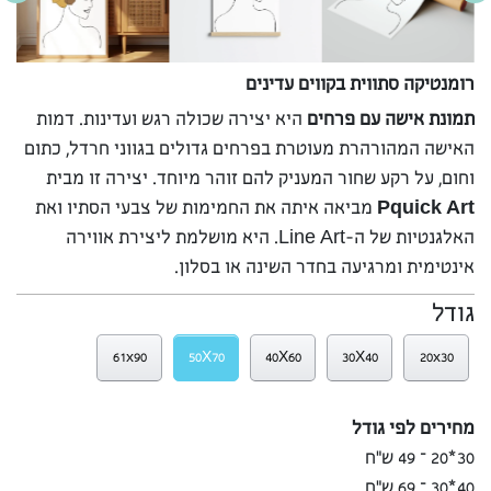
רומנטיקה סתווית בקווים עדינים
תמונת אישה עם פרחים
היא יצירה שכולה רגש ועדינות. דמות
האישה המהורהרת מעוטרת בפרחים גדולים בגווני חרדל, כתום
וחום, על רקע שחור המעניק להם זוהר מיוחד. יצירה זו מבית
Pquick Art
מביאה איתה את החמימות של צבעי הסתיו ואת
האלגנטיות של ה-Line Art. היא מושלמת ליצירת אווירה
אינטימית ומרגיעה בחדר השינה או בסלון.
גודל
61x90
50X70
40X60
30X40
20x30
מחירים לפי גודל
30*20 – 49 ש”ח
40*30 – 69 ש”ח